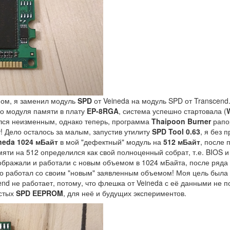
ом, я заменил модуль
SPD
от Veineda на модуль SPD от Transcend
о модуля памяти в плату
EP-8RGA
, система успешно стартовала (
ался неизменным, однако теперь, программа
Thaipoon Burner
рапо
т! Дело осталось за малым, запустив утилиту
SPD Tool 0.63
, я без 
neda 1024 мБайт
в мой "дефектный" модуль на
512 мБайт
, после 
яти на 512 определился как свой полноценный собрат, т.е. BIOS и
тображали и работали с новым объемом в 1024 мБайта, после ряда 
о работал со своим "новым" заявленным объемом! Моя цель была 
end не работает, потому, что флешка от Veineda с её данными не 
истых
SPD EEPROM
, для неё и будущих экспериментов.