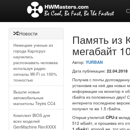
С
Новости
Память из К
Немецкие ученые из
мегабайт 1
города Карлсруэ
научились
Автор:
YURBAN
распознавать человека
используя радио
Дата публикации:
22.04.2018
сигналы Wi-Fi со 100%
Получив с почты долгожданн
точностью
установив на неё два новых
информации на монитор я обн
Вышли новые
гБайта из положенных двух! С
автомобильные
интернета последнюю верси
магнитолы Teyes CC4
получил те же 1.5 гБайта.
Комплект BIOS для
Открыв утилитой
CPU-z
вклад
всех моделей
512 мБайт, и прошивка его о
GenMachine RenXXXX
1 гБайт
), второй же, тот что 