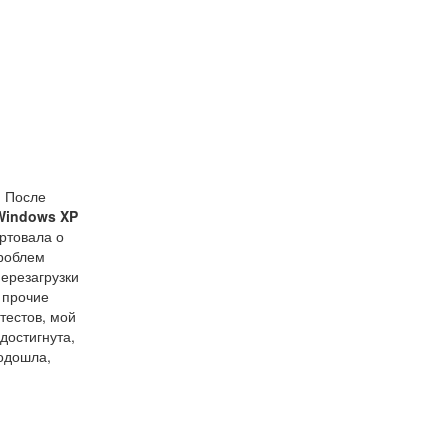
. После
Windows XP
ртовала о
проблем
перезагрузки
 прочие
тестов, мой
достигнута,
подошла,