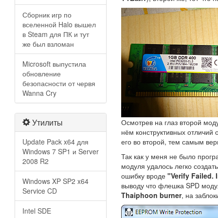
Сборник игр по
вселенной Halo вышел
в Steam для ПК и тут
же был взломан
Microsoft выпустила
обновление
безопасности от червя
Wanna Cry
Утилиты
Осмотрев на глаз второй мод
нём конструктивных отличий о
Update Pack x64 для
его во второй, тем самым ве
Windows 7 SP1 и Server
Так как у меня не было прог
2008 R2
модуля удалось легко создать
ошибку вроде
"Verify Failed.
Windows XP SP2 x64
выводу что флешка SPD модул
Service CD
Thaiphoon burner
, на забло
Intel SDE