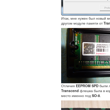
Итак, мне нужен был новый 
другом модуле памяти от
Tra
Отличия
EEPROM SPD
были л
Transcend
флешка была в ко
место именно под
SO-8
.