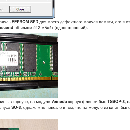
модуль
EEPROM SPD
для моего дефектного модуля памяти, его я о
nscend
объемом 512 мБайт (односторонний).
ишь в корпусе, на модуле
Veineda
корпус флешки был
TSSOP-8
, 
рпусе
SO-8
, однако мне повезло в том, что на модуле из китая бы