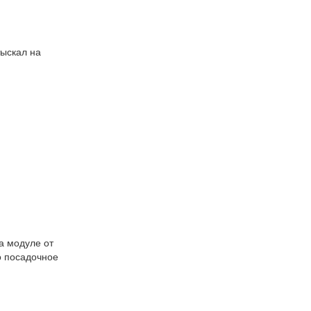
тыскал на
на модуле от
ло посадочное