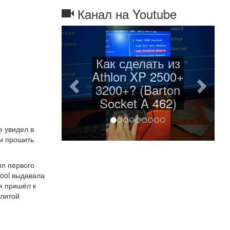
Канал на Youtube
Назад
Дале
Как сделать из
Л
Athlon XP 2500+
3200+? (Barton
Socket A 462)
е увидел в
 и прошить
мп первого
Tool выдавала
я пришёл к
илитой