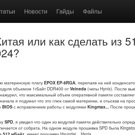
татьи
Новости
Гайды
Файлы
итая или как сделать из 5
024?
ую материнскую плату
EPOX EP-8RGA
, перепаяв на ней конденсат
 модуля объемом 1гБайт DDR400 от
Veineda
(чипы Hynix). После вы
ажурил, что максимальный объем оперативной памяти составляет 
начала я подумал что это глюк самой материнки, и отыскав на про
ю
BIOS
с исправлением работы с модулями
Kingmax...
После проши
ку
SPD
, я увидел что один из модулей памяти действительно опред
тличается от собрата. На одном модуле прошивка SPD была Kingsto
на
512 мБайт
, имеет прошивку Hyundai... Hynix.