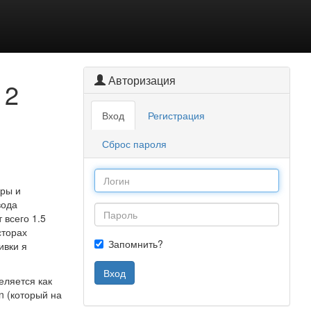
Авторизация
12
Вход
Регистрация
Сброс пароля
оры и
вода
всего 1.5
сторах
Запомнить?
вки я
Вход
еляется как
n (который на