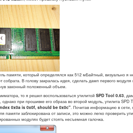
уль памяти, который определялся как 512 мБайтный, визуально я н
т собрата. В голову закралась идея, сделать дамп первого модуля
рнув законный положенный объем.
рамматора, то я решил воспользоваться утилитой
SPD Tool 0.63
, да
, однако при прошивке его образа во второй модуль, утилита SPD 
 Index 0x0a is 0x0f, should be 0x0c"
. Почитав информацию в сети, 
я памяти заблокирована от записи, это можно легко проверить ут
кированных модулях будет стоять несъемная галочка.