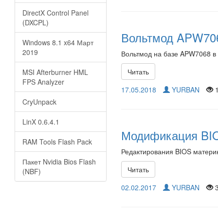
DirectX Control Panel
(DXCPL)
Вольтмод APW706
Windows 8.1 x64 Март
2019
Вольтмод на базе APW7068 в
Читать
MSI Afterburner HML
FPS Analyzer
17.05.2018
YURBAN
1
CryUnpack
LinX 0.6.4.1
Модификация BIO
RAM Tools Flash Pack
Редактирования BIOS материн
Пакет Nvidia Bios Flash
Читать
(NBF)
02.02.2017
YURBAN
3