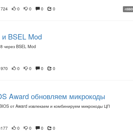
724
0
0
0
0
rt880
н и BSEL Mod
78 через BSEL Mod
970
0
0
0
0
S Award обновляем микрокоды
BIOS от Award извлекаем и комбинируем микрокоды ЦП
177
0
0
0
0