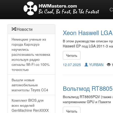
С
Новости
Xeon Haswell LGA
Немецкие ученые из
В этом руководстве описан п
города Карлсруэ
Haswell EP под LGA 2011-3 на
научились
распознавать человека
Читать
используя радио
сигналы Wi-Fi со 100%
12.07.2025
YURBAN
1
точностью
Вышли новые
автомобильные
Вольтмод RT8805 
магнитолы Teyes CC4
Вольтмод RT8805PQV (также и
Комплект BIOS для
напряжением GPU и Памяти
всех моделей
GenMachine RenXXXX
Читать