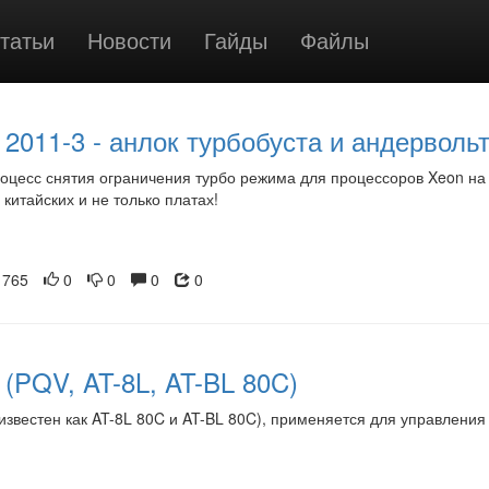
татьи
Новости
Гайды
Файлы
 2011-3 - анлок турбобуста и андерволь
роцесс снятия ограничения турбо режима для процессоров Xeon на
 китайских и не только платах!
765
0
0
0
0
(PQV, AT-8L, AT-BL 80C)
звестен как AT-8L 80C и AT-BL 80C), применяется для управления