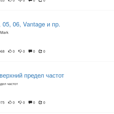
33
0
0
0
0
 05, 06, Vantage и пр.
DMark
68
0
0
0
0
 верхний предел частот
едел частот
75
0
0
0
0