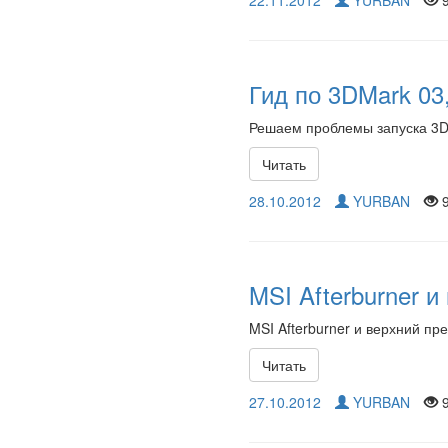
22.11.2012
YURBAN
9
Гид по 3DMark 03,
Решаем проблемы запуска 3
Читать
28.10.2012
YURBAN
9
MSI Afterburner и
MSI Afterburner и верхний пр
Читать
27.10.2012
YURBAN
9