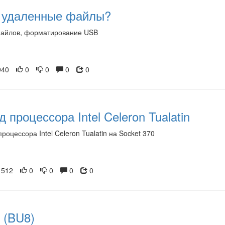
ь удаленные файлы?
файлов, форматирование USB
40
0
0
0
0
 процессора Intel Celeron Tualatin
оцессора Intel Celeron Tualatin на Socket 370
512
0
0
0
0
 (BU8)