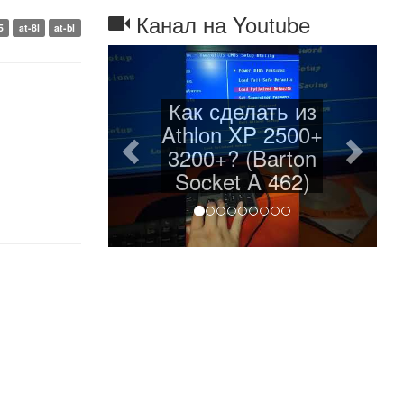
Канал на Youtube
5
at-8l
at-bl
Назад
Дале
Как сделать из
Athlon XP 2500+
3200+? (Barton
Socket A 462)