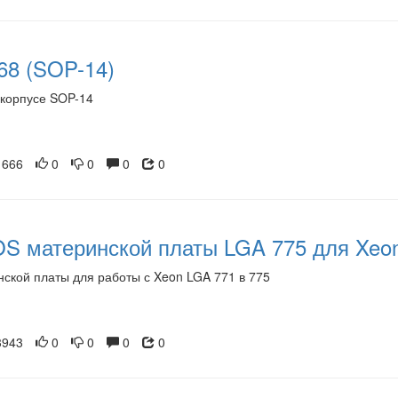
8 (SOP-14)
 корпусе SOP-14
666
0
0
0
0
S материнской платы LGA 775 для Xeo
ской платы для работы с Xeon LGA 771 в 775
943
0
0
0
0