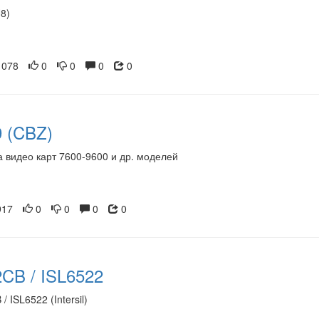
8)
078
0
0
0
0
 (CBZ)
а видео карт 7600-9600 и др. моделей
17
0
0
0
0
CB / ISL6522
 ISL6522 (Intersil)