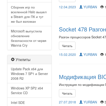
12.04.2023
YURBAN
1
Сборник игр по
вселенной Halo вышел
в Steam для ПК и тут
же был взломан
Socket 478 Разго
Microsoft выпустила
обновление
Разгон процессоров Socket 4
безопасности от червя
Wanna Cry
Читать
15.02.2020
YURBAN
1
Утилиты
Update Pack x64 для
Windows 7 SP1 и Server
Модификация BIO
2008 R2
Инструкция по модификации 
Windows XP SP2 x64
Service CD
Читать
27.07.2018
YURBAN
3
Intel SDE