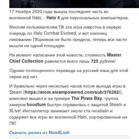
17 Ноября 2020 года вышла последняя часть во
вселенной Halo, -
Halo 4
для персональных компьютеров.
Многим пользователям ПК эта игра известна в первую
очередь по Halo Combat Evolved, и вот наконец
ликованию ПКшников не было предела, теперь все части
вышли на одной площадке.
На момент написания этой новости, стоимость
Master
Chief Collection
равняется всего лишь
725
рублям!
Однако полноценного перевода на русский язык для этой
серии игр нет.
И буквально через несколько часов после выхода игры в
Steam (
https://store.steampowered.com/sub/376282/
),
комплект вышел и на трекере
The Pirate Bay
, группа
хакеров
hoodlum
быстро справилась с защитой Steam и
XLive! Инсталлятор занимает около ста гигабайт и
содержит все игры во вселенной Halo, портированные на
ПК!
Скачать релиз от HoodLum