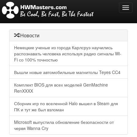
Toggl
navig
Новости
Немецкие ученые из города Карлсруэ научились
распознавать человека используя радио сигналы Wi-
Fi со 100% точностью
Вышли новые автомобильные магнитолы Teyes CC4
Комплект BIOS для всех моделей GenMachine
RenXXXX
Сборник игр по вселенной Halo вышел в Steam для
ПК и тут же был взломан
Microsoft выпустила обновление безопасности от
червя Wanna Cry