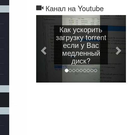
Канал на Youtube
Назад
Дале
Как ускорить
загрузку torrent
если у Вас
медленный
диск?