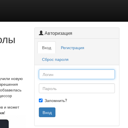
Авторизация
олы
Вход
Регистрация
Сброс пароля
учили новую
азрешения
 обзавелась
цессор
Запомнить?
ов и может
Вход
ия
!