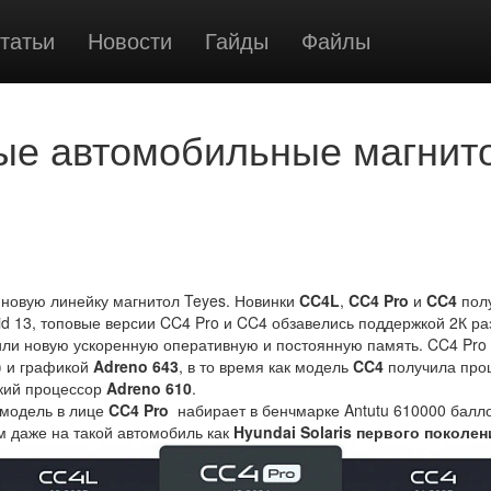
татьи
Новости
Гайды
Файлы
ые автомобильные магнит
 новую линейку магнитол Teyes. Новинки
CC4L
,
CC4 Pro
и
CC4
пол
d 13, топовые версии CC4 Pro и CC4 обзавелись поддержкой 2К р
или новую ускоренную оперативную и постоянную память. CC4 Pro
) и графикой
Adreno 643
, в то время как модель
CC4
получила про
ский процессор
Adreno 610
.
 модель в лице
CC4 Pro
набирает в бенчмарке Antutu 610000 балл
м даже на такой автомобиль как
Hyundai Solaris первого поколен