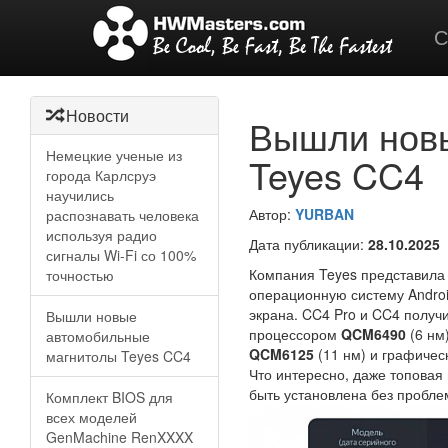
С
Новости
Вышли нов
Немецкие ученые из
Teyes CC4
города Карлсруэ
научились
Автор:
YURBAN
распознавать человека
используя радио
Дата публикации:
28.10.2025
сигналы Wi-Fi со 100%
Компания Teyes представила
точностью
операционную систему Androi
экрана. CC4 Pro и CC4 получ
Вышли новые
процессором
QCM6490
(6 нм
автомобильные
QCM6125
(11 нм) и графиче
магнитолы Teyes CC4
Что интересно, даже топовая
быть установлена без пробле
Комплект BIOS для
всех моделей
GenMachine RenXXXX