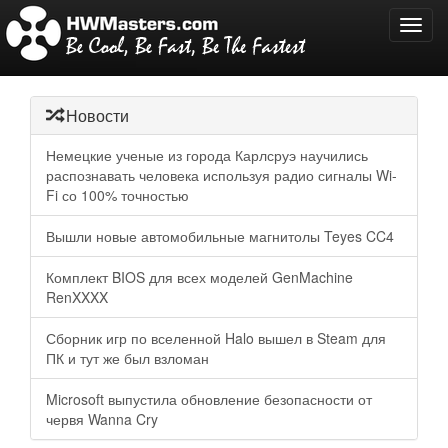
Toggl
navig
Новости
Немецкие ученые из города Карлсруэ научились
распознавать человека используя радио сигналы Wi-
Fi со 100% точностью
Вышли новые автомобильные магнитолы Teyes CC4
Комплект BIOS для всех моделей GenMachine
RenXXXX
Сборник игр по вселенной Halo вышел в Steam для
ПК и тут же был взломан
Microsoft выпустила обновление безопасности от
червя Wanna Cry