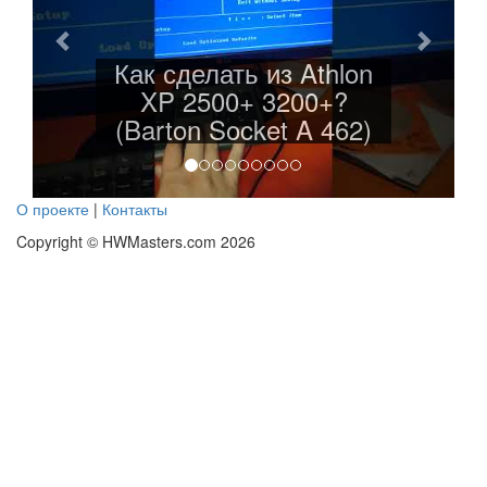
Легенда ожила! (Epox
EP-8RDA3I Socket A
462)
О проекте
|
Контакты
Copyright © HWMasters.com 2026