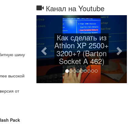
Канал на Youtube
Назад
Дале
Как сделать из
Athlon XP 2500+
3200+? (Barton
-битную шину
Socket A 462)
олее высокой
 версия от
Flash Pack