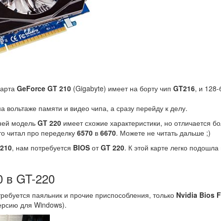
карта
GeForce GT 210
(Gigabyte) имеет на борту чип
GT216
, и 128
а вольтаже памяти и видео чипа, а сразу перейду к делу.
 ней модель
GT 220
имеет схожие характеристики, но отличается б
кто читал про переделку
6570
в
6670
. Можете не читать дальше ;)
-210
, нам потребуется
BIOS
от
GT 220
. К этой карте легко подошла
 в GT-220
ребуется паяльник и прочие приспособления, только
Nvidia Bios 
ерсию для Windows).