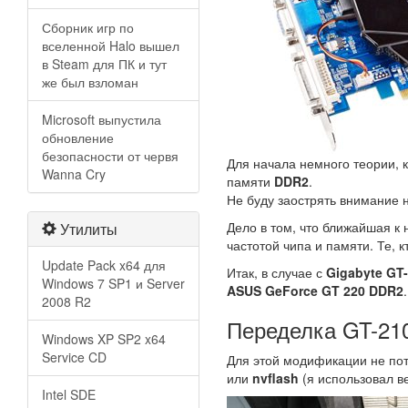
Сборник игр по
вселенной Halo вышел
в Steam для ПК и тут
же был взломан
Microsoft выпустила
обновление
безопасности от червя
Для начала немного теории, 
Wanna Cry
памяти
DDR2
.
Не буду заострять внимание н
Дело в том, что ближайшая к
Утилиты
частотой чипа и памяти. Те, 
Update Pack x64 для
Итак, в случае с
Gigabyte GT
Windows 7 SP1 и Server
ASUS GeForce GT 220 DDR2
.
2008 R2
Переделка GT-210
Windows XP SP2 x64
Service CD
Для этой модификации не пот
или
nvflash
(я использовал в
Intel SDE