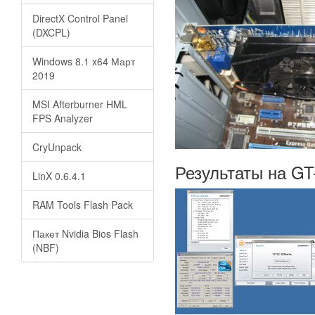
DirectX Control Panel
(DXCPL)
Windows 8.1 x64 Март
2019
MSI Afterburner HML
FPS Analyzer
CryUnpack
Результаты на GT
LinX 0.6.4.1
RAM Tools Flash Pack
Пакет Nvidia Bios Flash
(NBF)