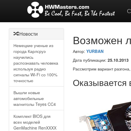
С
Новости
Возможен л
Немецкие ученые из
города Карлсруэ
Автор:
YURBAN
научились
Дата публикации:
25.10.2013
распознавать человека
используя радио
Рассмотрим вариант разгона,
сигналы Wi-Fi со 100%
Оказывается 
точностью
Вышли новые
автомобильные
магнитолы Teyes CC4
Комплект BIOS для
всех моделей
GenMachine RenXXXX