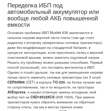
Переделка ИБП под
автомобильный аккумулятор или
вообще любой АКБ повышенной
емкости
Основная проблема ИБП Mustek 636 заключается в
сильном нагреве верхней части платы (там где стоит
радиатор к которому прикреплены силовые транзисторы),
даже без модификации на стандартной батарее, в
процессе эксплуатации, если прислонить палец к верхней
пластиковой крышке, можно заметить ощутимый нагрев.
Решить эту проблему можно разными способами. Первый
способ (колхозный), это поставить вентилятор в ИБП.
Однако я пошёл дальше, так как для уменьшения нагрева
лучше просто заменить силовые транзисторы (их 5 штук)
CEP50N06
(CET) в корпусе
TO-220
, на более лучшие как-
по сопротивлению, так и по мощности, на просторах
AliExpress
, я нашёл отличную замену исходным, мой
выбор пал на
CSD18532KCS
(60В 100А). При замене
транзисторов нужно обратить внимание на обратную
сторону платы, так как в местах припоя ножек