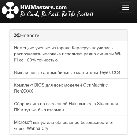
Toggl
navig
Новости
Немецкие ученые из города Карлсруэ научились
распознавать человека используя радио сигналы Wi-
Fi со 100% точностью
Вышли новые автомобильные магнитолы Teyes CC4
Комплект BIOS для всех моделей GenMachine
RenXXXX
Сборник игр по вселенной Halo вышел в Steam для
ПК и тут же был взломан
Microsoft выпустила обновление безопасности от
червя Wanna Cry