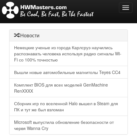
Toggl
navig
Новости
Немецкие ученые из города Карлсруэ научились
распознавать человека используя радио сигналы Wi-
Fi со 100% точностью
Вышли новые автомобильные магнитолы Teyes CC4
Комплект BIOS для всех моделей GenMachine
RenXXXX
Сборник игр по вселенной Halo вышел в Steam для
ПК и тут же был взломан
Microsoft выпустила обновление безопасности от
червя Wanna Cry