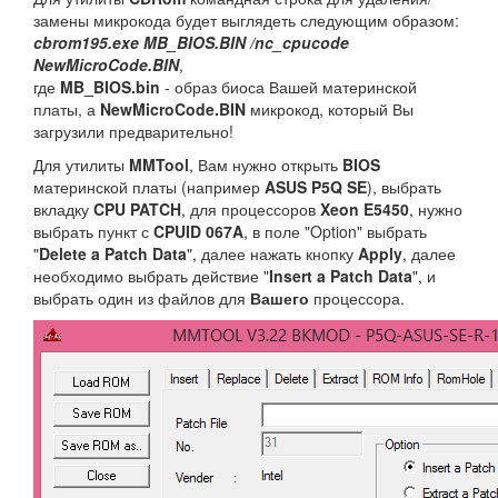
замены микрокода будет выглядеть следующим образом:
cbrom195.exe MB_BIOS.BIN /nc_cpucode
NewMicroCode.BIN
,
где
MB_BIOS.bin
- образ биоса Вашей материнской
платы, а
NewMicroCode.BIN
микрокод, который Вы
загрузили предварительно!
Для утилиты
MMTool
, Вам нужно открыть
BIOS
материнской платы (например
ASUS P5Q SE
), выбрать
вкладку
CPU PATCH
, для процессоров
Xeon E5450
, нужно
выбрать пункт с
CPUID
067A
, в поле "Option" выбрать
"
Delete a Patch Data
", далее нажать кнопку
Apply
, далее
необходимо выбрать действие "
Insert a Patch Data
", и
выбрать один из файлов для
Вашего
процессора.