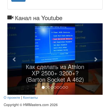
Канал на Youtube
Назад
Далее
ть из Athlon
Легенда ожила!
0+ 3200+?
EP-8RDA3I So
ocket A 462)
462)
О проекте
|
Контакты
Copyright © HWMasters.com 2026