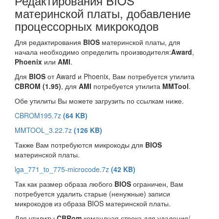
Редактирования BIOS
материнской платы, добавление
процессорных микрокодов
Для редактирования
BIOS
материнской платы, для
начала необходимо определить производителя:
Award
,
Phoenix
или
AMI
.
Для
BIOS
от Award и Phoenix, Вам потребуется утилита
CBROM (1.95)
, для
AMI
потребуется утилита
MMTool
.
Обе утилиты Вы можете загрузить по ссылкам ниже.
CBROM195.7z
(64 KB)
MMTOOL_3.22.7z
(126 KB)
Также Вам потребуются микрокоды для
BIOS
материнской платы.
lga_771_to_775-microcode.7z
(42 KB)
Так как размер образа любого
BIOS
ограничен, Вам
потребуется удалить старые (ненужные) записи
микрокодов из образа BIOS материнской платы.
Для утилиты
CBRom
командная строка для удаления/