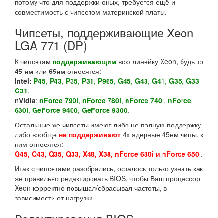
потому что для поддержки оных, требуется ещё и
совместимость с чипсетом материнской платы.
Чипсеты, поддерживающие Xeon
LGA 771 (DP)
К чипсетам
поддерживающим
всю линейку Xeon, будь то
45 нм
или
65нм
относятся:
Intel:
P45
,
P43
,
P35
,
P31
,
P965
,
G45
,
G43
,
G41
,
G35
,
G33
,
G31
.
nVidia
:
nForce 790i
,
nForce 780i
,
nForce 740i
,
nForce
630i
,
GeForce 9400
,
GeForce 9300
.
Остальные же чипсеты имеют либо не полную поддержку,
либо вообще
не поддерживают
4х ядерные 45нм чипы, к
ним относятся:
Q45, Q43, Q35, Q33, X48, X38, nForce 680i и nForce 650i
.
Итак с чипсетами разобрались, осталось только узнать как
же правильно редактировать BIOS, чтобы Ваш процессор
Xeon корректно повышал/сбрасывал частоты, в
зависимости от нагрузки.