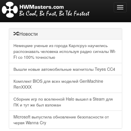
Toggl
navig
Новости
Немецкие ученые из города Карлсруэ научились
распознавать человека используя радио сигналы Wi-
Fi со 100% точностью
Вышли новые автомобильные магнитолы Teyes CC4
Комплект BIOS для всех моделей GenMachine
RenXXXX
Сборник игр по вселенной Halo вышел в Steam для
ПК и тут же был взломан
Microsoft выпустила обновление безопасности от
червя Wanna Cry